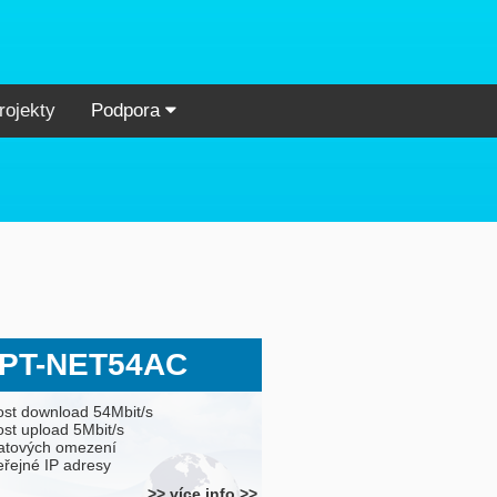
rojekty
Podpora
PT-NET54AC
ost download 54Mbit/s
ost upload 5Mbit/s
atových omezení
eřejné IP adresy
>> více info >>