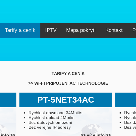
Tarify a ceník
IPTV
Mapa pokryti
Kontakt
P
TARIFY A CENÍK
>> WI-FI PŘIPOJENÍ AC TECHNOLOGIE
PT-5NET34AC
Rychlost download 34Mbit/s
Rychl
Rychlost upload 4Mbit/s
Rychl
Bez datových omezení
Bez d
Bez veřejné IP adresy
Bez v
 info >>
>> více info >>