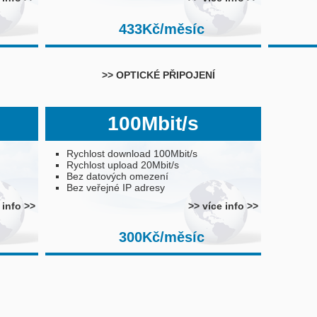
433Kč/měsíc
51
>> OPTICKÉ PŘIPOJENÍ
100Mbit/s
Rychlost download 100Mbit/s
Rychlost upload 20Mbit/s
Bez datových omezení
Bez veřejné IP adresy
 info >>
>> více info >>
300Kč/měsíc